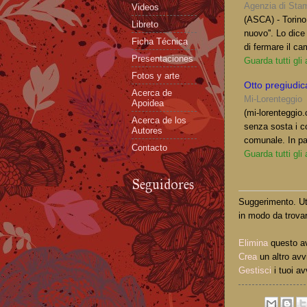
Agenzia di Sta
Videos
(ASCA) - Torino
Libreto
nuovo''. Lo dic
Ficha Técnica
di fermare il c
Presentaciones
Guarda tutti gli
Fotos y arte
Otto pregiudica
Acerca de
Mi-Lorenteggio
Apoidea
(mi-lorenteggio
Acerca de los
senza sosta i con
Autores
comunale. In par
Contacto
Guarda tutti gli
Seguidores
Suggerimento. Uti
in modo da trovar
Elimina
questo a
Crea
un altro avv
Gestisci
i tuoi av