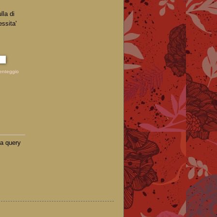
lla di
ssita'
enteggio
ua query