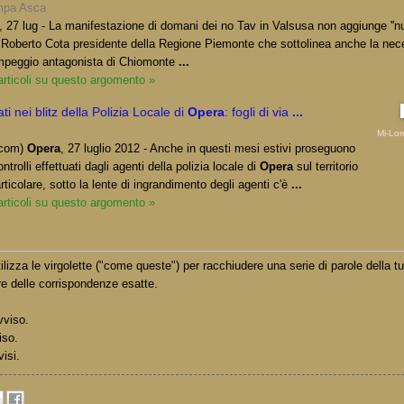
mpa Asca
, 27 lug - La manifestazione di domani dei no Tav in Valsusa non aggiunge ''nu
e Roberto Cota presidente della Regione Piemonte che sottolinea anche la nece
ampeggio antagonista di Chiomonte
...
 articoli su questo argomento »
ti nei blitz della Polizia Locale di
Opera
: fogli di via
...
Mi-Lor
.com)
Opera
, 27 luglio 2012 - Anche in questi mesi estivi proseguono
trolli effettuati dagli agenti della polizia locale di
Opera
sul territorio
ticolare, sotto la lente di ingrandimento degli agenti c'è
...
 articoli su questo argomento »
lizza le virgolette ("come queste") per racchiudere una serie di parole della t
e delle corrispondenze esatte.
vviso.
iso.
visi.