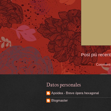
Post più recen
Iscriviti a:
Commenti 
Datos personales
Apoidea - Breve ópera hexagonal
Blogmaster