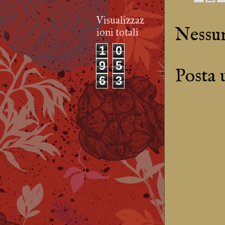
Visualizzaz
Nessu
ioni totali
1
0
9
5
Posta
6
3