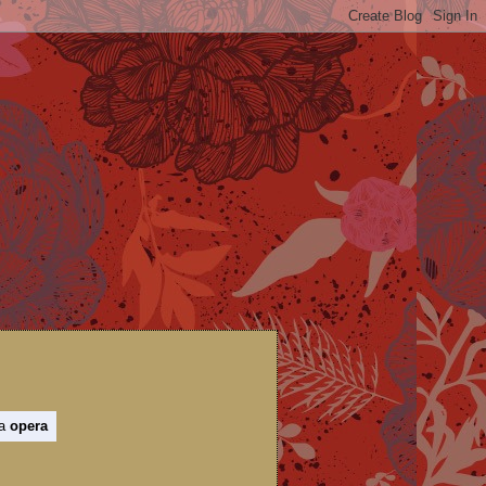
 a
opera