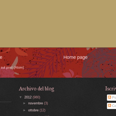
te
Home page
sul post (Atom)
Archivo del blog
Iscri
▼
2012
(980)
Po
►
novembre
(3)
Co
►
ottobre
(12)