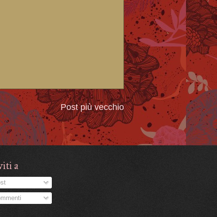
Post più vecchio
viti a
st
mmenti