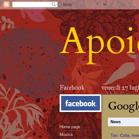
Apoid
Facebook
venerdì 27 lug
Google
News
Home page
Música
Tav: Cota, men