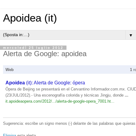
Apoidea (it)
▼
mercoledì 25 luglio 2012
Alerta de Google: apoidea
Web
1
r
Apoidea
(it): Alerta de Google: ópera
Ópera de Beijing se presentará en el Cervantino Informador.com.mx. 
(23/JUL/2012).- Una escenografía colorida y técnicas Jingju, donde
...
it.apoideaopera.com/2012/.../alerta-de-google-opera_7001.ht...
Sugerencia: escribe un signo menos (-) delante de las palabras que quieras 
Elimina
esta alerta.