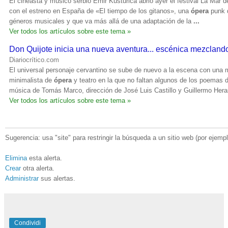
El cineasta y músico serbio Emir Kusturica abrió ayer el festival La Mar 
con el estreno en España de «El tiempo de los gitanos», una
ópera
punk 
géneros musicales y que va más allá de una adaptación de la
...
Ver todos los artículos sobre este tema »
Don Quijote inicia una nueva aventura... escénica mezclan
Diariocrítico.com
El universal personaje cervantino se sube de nuevo a la escena con una
minimalista de
ópera
y teatro en la que no faltan algunos de los poemas d
música de Tomás Marco, dirección de José Luis Castillo y Guillermo Hera
Ver todos los artículos sobre este tema »
Sugerencia: usa "site" para restringir la búsqueda a un sitio web (por ejemplo
Elimina
esta alerta.
Crear
otra alerta.
Administrar
sus alertas.
Condividi