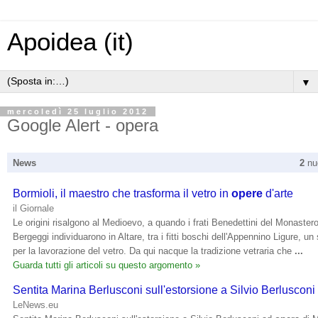
Apoidea (it)
▼
mercoledì 25 luglio 2012
Google Alert - opera
News
2
nuo
Bormioli, il maestro che trasforma il vetro in
opere
d'arte
il Giornale
Le origini risalgono al Medioevo, a quando i frati Benedettini del Monastero 
Bergeggi individuarono in Altare, tra i fitti boschi dell'Appennino Ligure, un 
per la lavorazione del vetro. Da qui nacque la tradizione vetraria che
...
Guarda tutti gli articoli su questo argomento »
Sentita Marina Berlusconi sull'estorsione a Silvio Berluscon
LeNews.eu