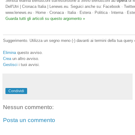
Sentita Marina Berlusconi sull'estorsione a Silvio Berlusconi ad
opera
di M
Dell'Utri | Cronaca Italia | Lenews.eu. Seguici anche su: Facebook · Twitte
www.lenews.eu · Home · Cronaca · Italia · Estera · Politica · Interna · Est
Guarda tutti gli articoli su questo argomento »
Suggerimento. Utilizza un segno meno (-) davanti ai termini della tua query 
Elimina
questo avviso.
Crea
un altro avviso.
Gestisci
i tuoi avvisi.
Condividi
Nessun commento:
Posta un commento