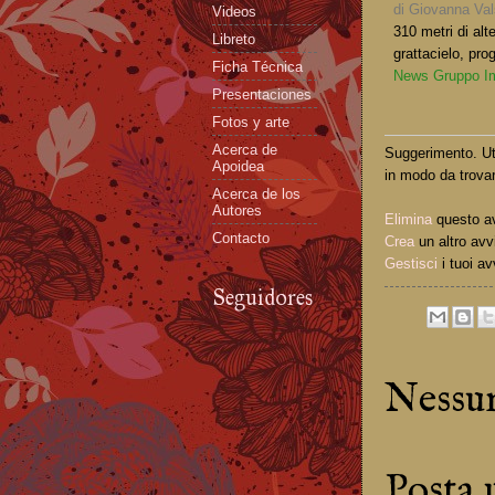
di Giovanna Va
Videos
310 metri di alt
Libreto
grattacielo, pro
Ficha Técnica
News Gruppo Im
Presentaciones
Fotos y arte
Acerca de
Suggerimento. Uti
Apoidea
in modo da trovar
Acerca de los
Autores
Elimina
questo a
Contacto
Crea
un altro avv
Gestisci
i tuoi av
Seguidores
Nessu
Posta