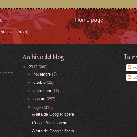
te
Home page
sul post (Atom)
Archivo del blog
Iscri
▼
2012
(980)
Po
►
novembre
(3)
Co
►
ottobre
(12)
►
settembre
(16)
►
agosto
(287)
▼
luglio
(318)
Alerta de Google: ópera
Google Alert - opera
Alerta de Google: ópera