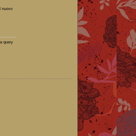
il nuovo
ua query