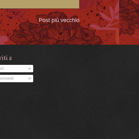
Post più vecchio
viti a
st
mmenti