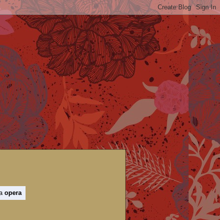
 a
opera