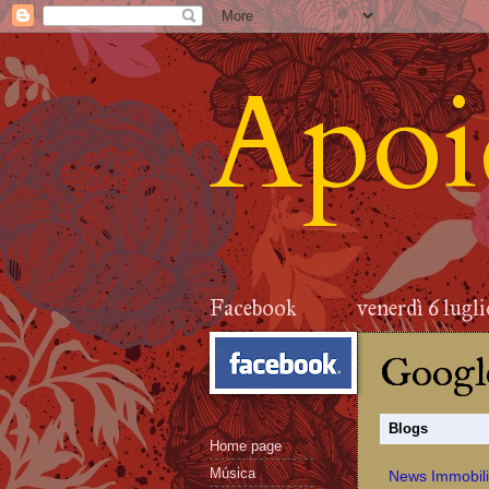
Apoid
Facebook
venerdì 6 lugl
Google
Blogs
Home page
Música
News Immobilia