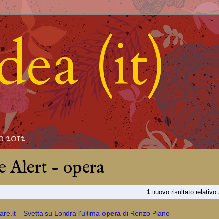
ea (it)
io 2012
 Alert - opera
1
nuovo risultato relativo
re.it – Svetta su Londra l'ultima
opera
di Renzo Piano