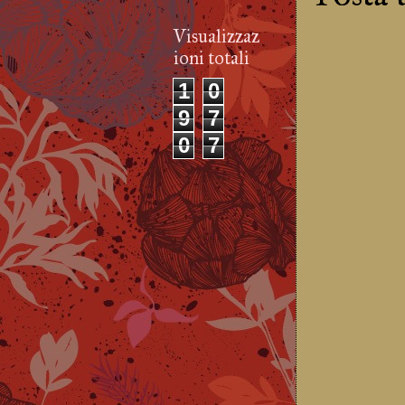
Visualizzaz
ioni totali
1
0
9
7
0
7