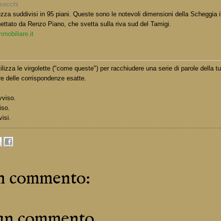
lsecchi
ezza suddivisi in 95 piani. Queste sono le notevoli dimensioni della Scheggia 
gettato da Renzo Piano, che svetta sulla riva sud del Tamigi.
mobiliare.it
lizza le virgolette ("come queste") per racchiudere una serie di parole della t
e delle corrispondenze esatte.
vviso.
iso.
visi.
n commento:
 un commento