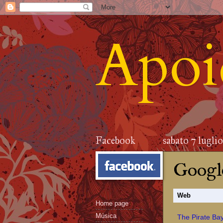
Apoid
Facebook
sabato 7 lugli
Google
Web
Home page
Música
The Pirate Bay