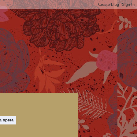
 a
opera