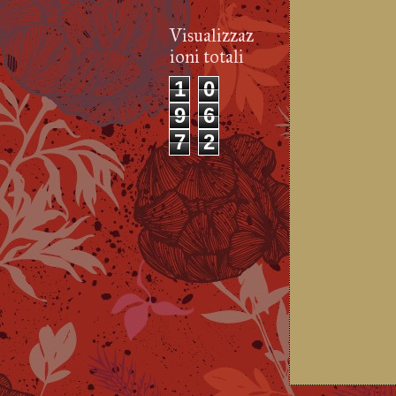
Visualizzaz
ioni totali
1
0
9
6
7
2