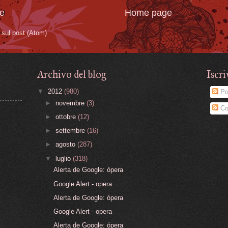
te
Home page
sul post (Atom)
Archivo del blog
Iscri
▼
2012
(980)
Po
►
novembre
(3)
Co
►
ottobre
(12)
►
settembre
(16)
►
agosto
(287)
▼
luglio
(318)
Alerta de Google: ópera
Google Alert - opera
Alerta de Google: ópera
Google Alert - opera
Alerta de Google: ópera