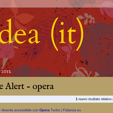
ea (it)
o 2012
 Alert - opera
1
nuovo risultato relativo
 diventa accessibile con
Opera
Turbo | Fidanza.eu