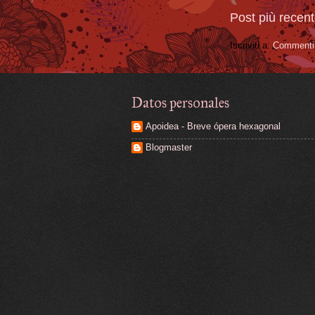
Post più recen
Iscriviti a:
Commenti 
Datos personales
Apoidea - Breve ópera hexagonal
Blogmaster