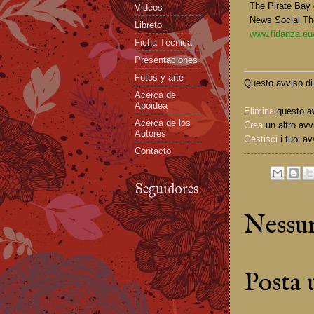
The Pirate Bay 
Videos
News Social Th
Libreto
www.fidanza.eu/
Ficha Técnica
Presentaciones
Fotos y arte
Questo avviso di 
Acerca de
Apoidea
Elimina
questo a
Acerca de los
Crea
un altro avv
Autores
Gestisci
i tuoi av
Contacto
Seguidores
Nessu
Posta