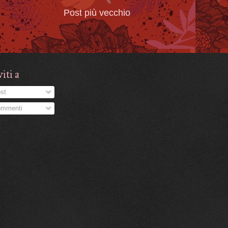
Post più vecchio
viti a
st
mmenti