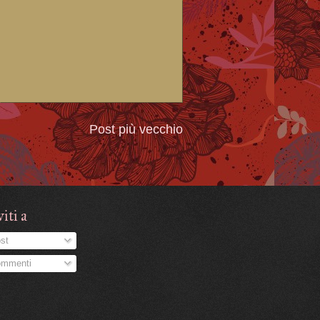
Post più vecchio
viti a
st
mmenti