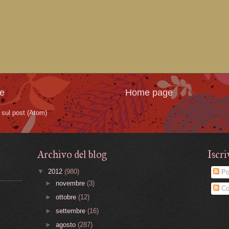
te
Home page
sul post (Atom)
Archivo del blog
Iscri
▼
2012
(980)
Po
►
novembre
(3)
Co
►
ottobre
(12)
►
settembre
(16)
►
agosto
(287)