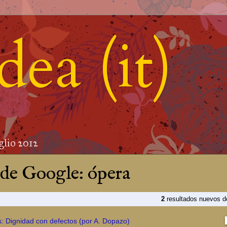
ea (it)
glio 2012
 de Google: ópera
2
resultados nuevos 
: Dignidad con defectos (por A. Dopazo)