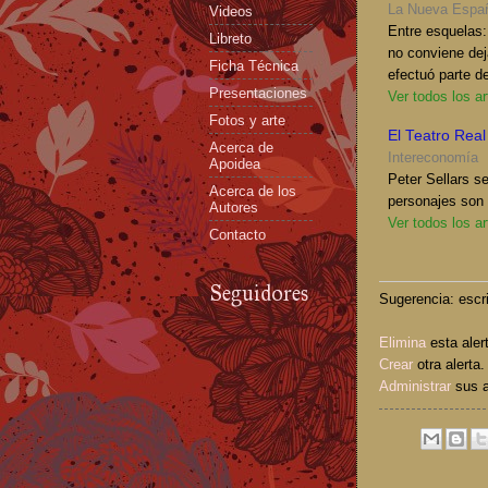
La Nueva Espa
Videos
Entre esquelas:
Libreto
no conviene dej
Ficha Técnica
efectuó parte d
Presentaciones
Ver todos los a
Fotos y arte
El Teatro Rea
Acerca de
Intereconomía
Apoidea
Peter Sellars se
Acerca de los
personajes son 
Autores
Ver todos los a
Contacto
Seguidores
Sugerencia: escri
Elimina
esta aler
Crear
otra alerta.
Administrar
sus a