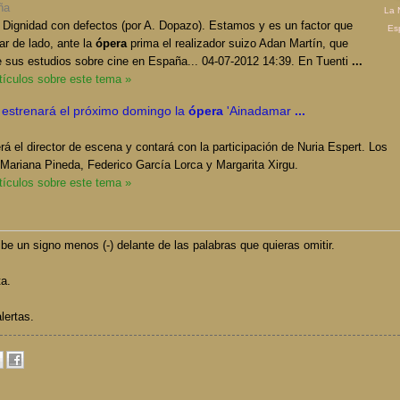
ña
La 
 Dignidad con defectos (por A. Dopazo). Estamos y es un factor que
Es
ar de lado, ante la
ópera
prima el realizador suizo Adan Martín, que
e sus estudios sobre cine en España... 04-07-2012 14:39. En Tuenti
...
rtículos sobre este tema »
l estrenará el próximo domingo la
ópera
'Ainadamar
...
rá el director de escena y contará con la participación de Nuria Espert. Los
Mariana Pineda, Federico García Lorca y Margarita Xirgu.
rtículos sobre este tema »
be un signo menos (-) delante de las palabras que quieras omitir.
ta.
lertas.