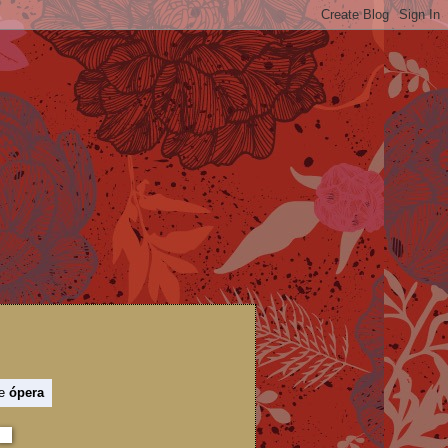
de
ópera