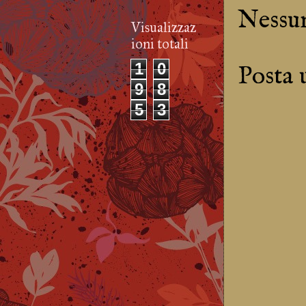
Nessu
Visualizzaz
ioni totali
1
0
Posta
9
8
5
3