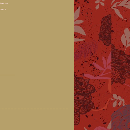
Nueva
paña