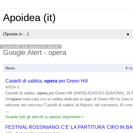
Apoidea (it)
▼
venerdì 10 agosto 2012
Google Alert - opera
News
4
nuo
Castelli di sabbia,
opera
per Green Hill
ANSA.it
Castelli di sabbia,
opera
per Green Hill (ANSA) ALASSIO (SAVONA), 10 
Un'
opera
realizzata con la sabbia dedicata ai lager di Green Hill ha vinto 
edizione del concorso 'Castelli di sabbia' di Alassio, nel savonese. Al conco
...
Guarda tutti gli articoli su questo argomento »
FESTIVAL ROSSINIANO: C'E' LA PARTITURA 'CIRO IN BA