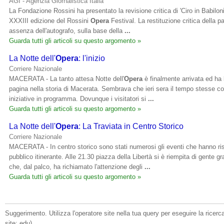
AGI - Agenzia Giornalistica Italia
La Fondazione Rossini ha presentato la revisione critica di 'Ciro in Babilonia
XXXIII edizione del Rossini
Opera
Festival. La restituzione critica della pa
assenza dell'autografo, sulla base della
...
Guarda tutti gli articoli su questo argomento »
La Notte dell'
Opera
: l'inizio
Corriere Nazionale
MACERATA - La tanto attesa Notte dell'
Opera
è finalmente arrivata ed ha
pagina nella storia di Macerata. Sembrava che ieri sera il tempo stesse co
iniziative in programma. Dovunque i visitatori si
...
Guarda tutti gli articoli su questo argomento »
La Notte dell'
Opera
: La Traviata in Centro Storico
Corriere Nazionale
MACERATA - In centro storico sono stati numerosi gli eventi che hanno ris
pubblico itinerante. Alle 21.30 piazza della Libertà si è riempita di gente 
che, dal palco, ha richiamato l'attenzione degli
...
Guarda tutti gli articoli su questo argomento »
Suggerimento. Utilizza l'operatore site nella tua query per eseguire la ricerca 
site:.edu).