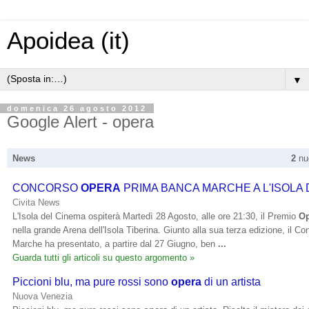
Apoidea (it)
▼
domenica 26 agosto 2012
Google Alert - opera
News
2
nuo
CONCORSO
OPERA
PRIMA BANCA MARCHE A L'ISOLA
Civita News
L'Isola del Cinema ospiterà Martedì 28 Agosto, alle ore 21:30, il Premio
Op
nella grande Arena dell'Isola Tiberina. Giunto alla sua terza edizione, il C
Marche ha presentato, a partire dal 27 Giugno, ben
...
Guarda tutti gli articoli su questo argomento »
Piccioni blu, ma pure rossi sono
opera
di un artista
Nuova Venezia