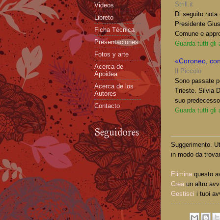
Strill.it
Videos
Di seguito nota
Libreto
Presidente Giuse
Ficha Técnica
Comune e approv
Presentaciones
Guarda tutti gli
Fotos y arte
«Coroneo, cont
Acerca de
Il Piccolo
Apoidea
Sono passate po
Acerca de los
Trieste. Silvia 
Autores
suo predecessor
Contacto
Guarda tutti gli
Seguidores
Suggerimento. Uti
in modo da trovar
Elimina
questo a
Crea
un altro avv
Gestisci
i tuoi av