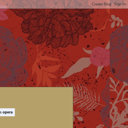
 a
opera