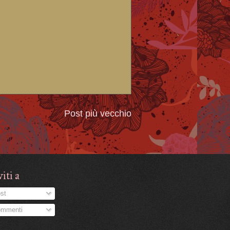
Post più vecchio
viti a
st
mmenti