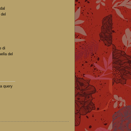
dal
 del
e di
ella del
ua query