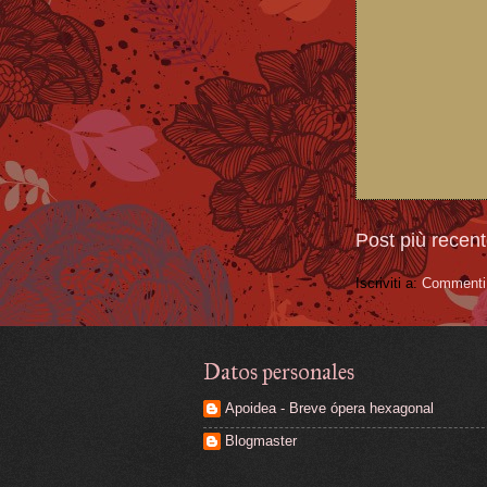
Post più recen
Iscriviti a:
Commenti 
Datos personales
Apoidea - Breve ópera hexagonal
Blogmaster