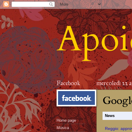
Apoid
Facebook
mercoledì 22 
Google
News
Home page
Música
Reggio: approv