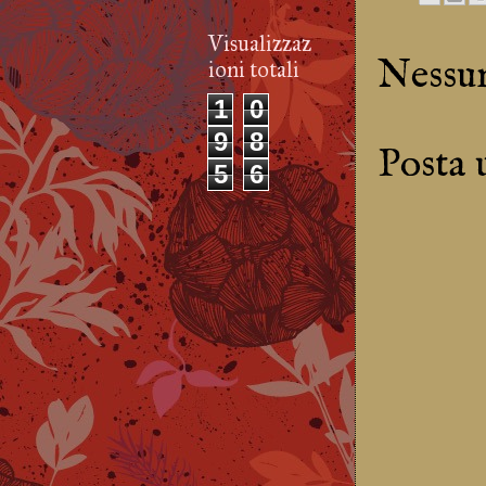
Visualizzaz
Nessu
ioni totali
1
0
9
8
Posta
5
6