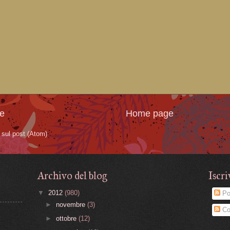
te
Home page
sul post (Atom)
Archivo del blog
Iscri
▼
2012
(980)
Po
►
novembre
(3)
Co
►
ottobre
(12)