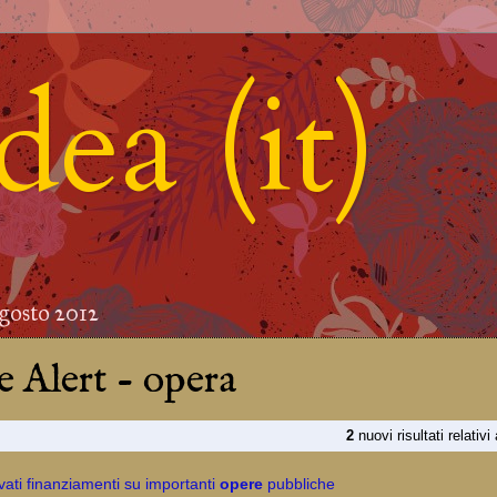
ea (it)
agosto 2012
 Alert - opera
2
nuovi risultati relativi
ati finanziamenti su importanti
opere
pubbliche