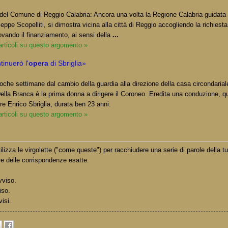
 del Comune di Reggio Calabria: Ancora una volta la Regione Calabria guidata 
ppe Scopelliti, si dimostra vicina alla città di Reggio accogliendo la richiesta
ando il finanziamento, ai sensi della
...
 articoli su questo argomento »
inuerò l'
opera
di Sbriglia»
che settimane dal cambio della guardia alla direzione della casa circondarial
Della Branca è la prima donna a dirigere il Coroneo. Eredita una conduzione, qu
e Enrico Sbriglia, durata ben 23 anni.
 articoli su questo argomento »
lizza le virgolette ("come queste") per racchiudere una serie di parole della t
e delle corrispondenze esatte.
vviso.
iso.
visi.