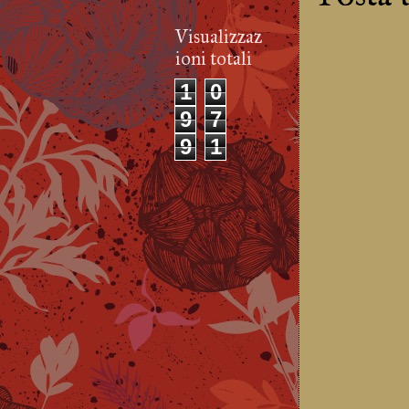
Visualizzaz
ioni totali
1
0
9
7
9
1