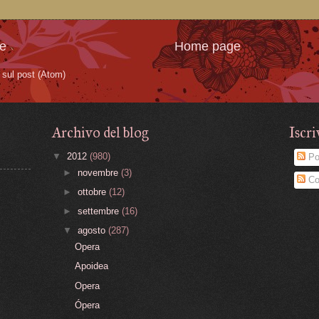
te
Home page
sul post (Atom)
Archivo del blog
Iscri
▼
2012
(980)
Po
►
novembre
(3)
Co
►
ottobre
(12)
►
settembre
(16)
▼
agosto
(287)
Opera
Apoidea
Opera
Ópera