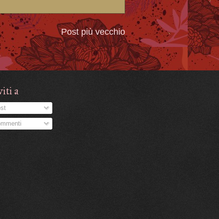
Post più vecchio
viti a
st
mmenti