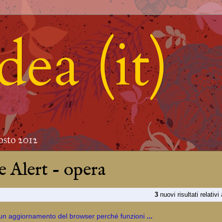
ea (it)
osto 2012
 Alert - opera
3
nuovi risultati relativi
un aggiornamento del browser perché funzioni
...