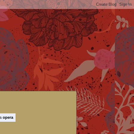
 a
opera