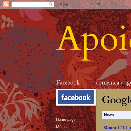
Apoid
Facebook
domenica 5 ag
Google
News
Home page
Música
Opera
12.01, 