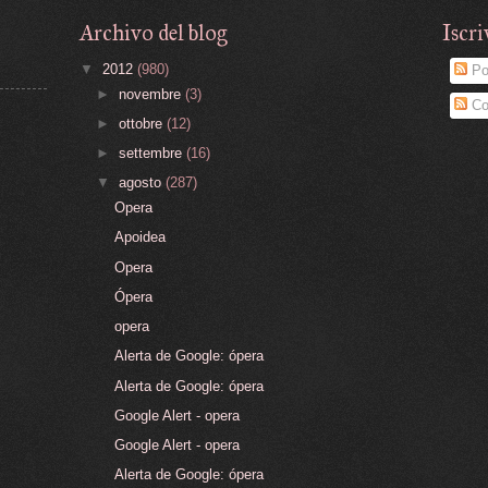
Archivo del blog
Iscri
▼
2012
(980)
Po
►
novembre
(3)
Co
►
ottobre
(12)
►
settembre
(16)
▼
agosto
(287)
Opera
Apoidea
Opera
Ópera
opera
Alerta de Google: ópera
Alerta de Google: ópera
Google Alert - opera
Google Alert - opera
Alerta de Google: ópera