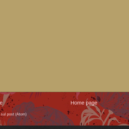
te
Home page
sul post (Atom)