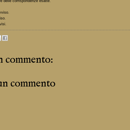
e delle corrispondenze esatte.
vviso.
iso.
visi.
n commento:
 un commento