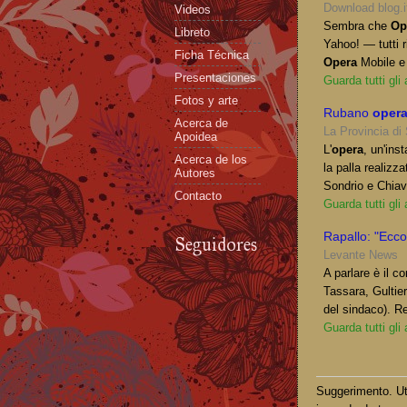
Download blog.i
Videos
Sembra che
Op
Libreto
Yahoo! — tutti r
Ficha Técnica
Opera
Mobile 
Presentaciones
Guarda tutti gli
Fotos y arte
Rubano
oper
Acerca de
La Provincia di
Apoidea
L'
opera
, un'ins
Acerca de los
la palla realizz
Autores
Sondrio e Chiav
Contacto
Guarda tutti gli
Rapallo: "Ecco
Seguidores
Levante News
A parlare è il c
Tassara, Gultie
del sindaco). R
Guarda tutti gli
Suggerimento. Uti