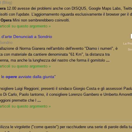
t (Blog)
era
12.00 avesse dei problemi anche con DISQUS, Google Maps Labs, Twitt
isolti con l'update. L'aggiornamento riguarda esclusivamente il browser per il 
e
Opera
Mini non sembrerebbero coinvolti.
 articoli su questo argomento »
a
d'arte Denunciati a Sondrio
 Sondrio
La Pro
tallazione di Norma Gianera nell'ambito dell'evento "Diamo i numeri", è
So
ata con materiale da cantiere denominata "61 Km", la distanza tra
enna, ma anche la lunghezza del nastro che forma il gomitolo
...
 articoli su questo argomento »
 le
opere
avviate dalla giunta"
onsigliere Luigi Reggioni; presenti il sindaco Giorgio Costa e gli assessori Paol
ro Di Carlo, Paolo Iantorno, il consigliere Lorenzo Gambero e Umberto Amoretti
eggioni premette che l
...
 articoli su questo argomento »
lizza le virgolette ("come queste") per racchiudere una serie di parole della t