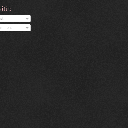
viti a
st
mmenti