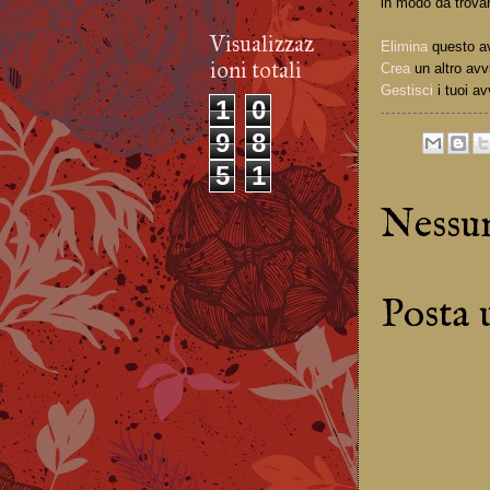
in modo da trovar
Visualizzaz
Elimina
questo a
ioni totali
Crea
un altro avv
Gestisci
i tuoi av
1
0
9
8
5
1
Nessu
Posta