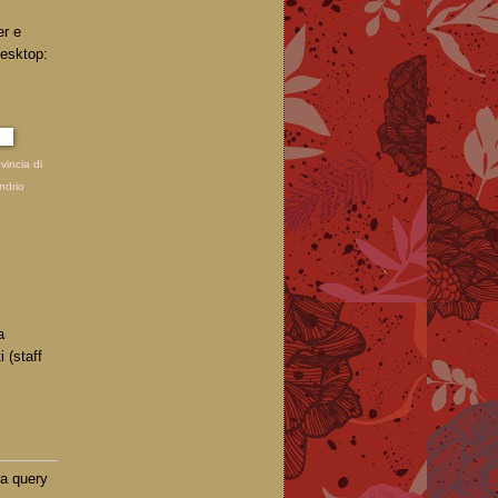
er e
desktop:
vincia di
ndrio
a
 (staff
ua query