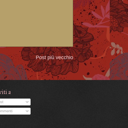
Post più vecchio
viti a
st
mmenti