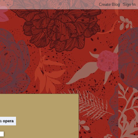
 a
opera