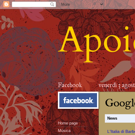
Apoid
Facebook
venerdì 3 agos
Google
News
Home page
Música
L'Italia di Barb