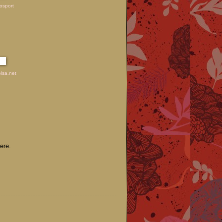
osport
lsa.net
ere.