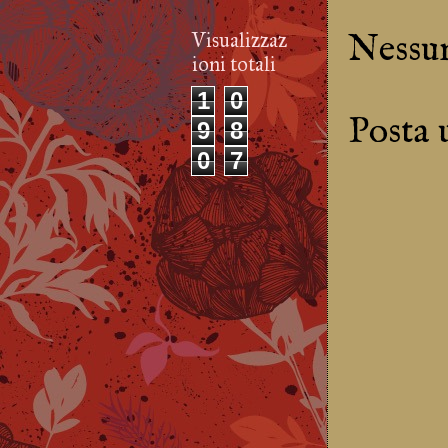
Nessu
Visualizzaz
ioni totali
1
0
Posta
9
8
0
7