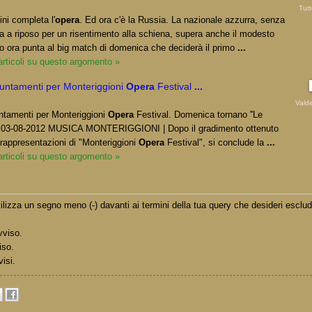
Tutt
lini completa l'
opera
. Ed ora c'è la Russia. La nazionale azzurra, senza
a a riposo per un risentimento alla schiena, supera anche il modesto
no ora punta al big match di domenica che deciderà il primo
...
 articoli su questo argomento »
puntamenti per Monteriggioni
Opera
Festival
...
Valde
ntamenti per Monteriggioni
Opera
Festival. Domenica tornano ''Le
o 03-08-2012 MUSICA MONTERIGGIONI | Dopo il gradimento ottenuto
 rappresentazioni di "Monteriggioni
Opera
Festival", si conclude la
...
 articoli su questo argomento »
lizza un segno meno (-) davanti ai termini della tua query che desideri esclud
vviso.
iso.
visi.