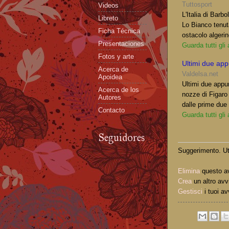
Tuttosport
Videos
L'Italia di Barbo
Libreto
Lo Bianco tenut
Ficha Técnica
ostacolo algeri
Presentaciones
Guarda tutti gli
Fotos y arte
Ultimi due ap
Acerca de
Valdelsa.net
Apoidea
Ultimi due appu
Acerca de los
nozze di Figar
Autores
dalle prime due
Contacto
Guarda tutti gli
Seguidores
Suggerimento. Uti
Elimina
questo a
Crea
un altro avv
Gestisci
i tuoi av