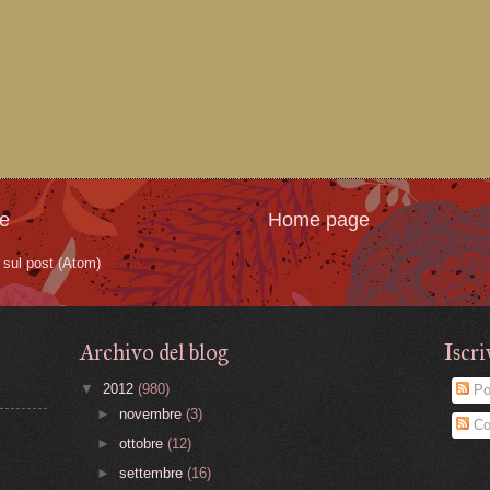
te
Home page
sul post (Atom)
Archivo del blog
Iscri
▼
2012
(980)
Po
►
novembre
(3)
Co
►
ottobre
(12)
►
settembre
(16)