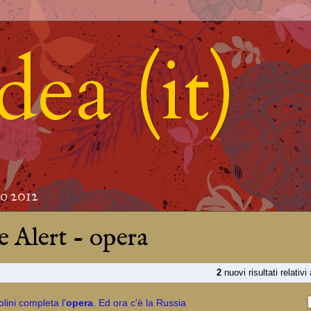
ea (it)
to 2012
 Alert - opera
2
nuovi risultati relativi
olini completa l'
opera
. Ed ora c'è la Russia