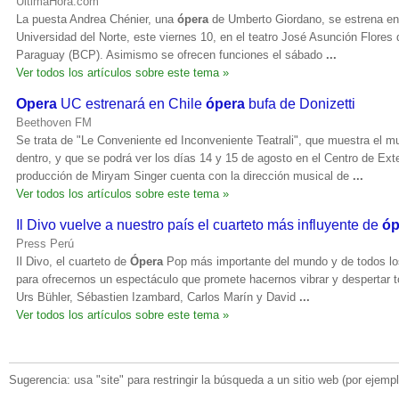
ÚltimaHora.com
La puesta Andrea Chénier, una
ópera
de Umberto Giordano, se estrena en 
Universidad del Norte, este viernes 10, en el teatro José Asunción Flores 
Paraguay (BCP). Asimismo se ofrecen funciones el sábado
...
Ver todos los artículos sobre este tema »
Opera
UC estrenará en Chile
ópera
bufa de Donizetti
Beethoven FM
Se trata de "Le Conveniente ed Inconveniente Teatrali", que muestra el 
dentro, y que se podrá ver los días 14 y 15 de agosto en el Centro de Ex
producción de Miryam Singer cuenta con la dirección musical de
...
Ver todos los artículos sobre este tema »
Il Divo vuelve a nuestro país el cuarteto más influyente de
óp
Press Perú
Il Divo, el cuarteto de
Ópera
Pop más importante del mundo y de todos lo
para ofrecernos un espectáculo que promete hacernos vibrar y despertar 
Urs Bühler, Sébastien Izambard, Carlos Marín y David
...
Ver todos los artículos sobre este tema »
Sugerencia: usa "site" para restringir la búsqueda a un sitio web (por ejemplo