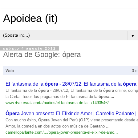
Apoidea (it)
▼
sabato 4 agosto 2012
Alerta de Google: ópera
Web
3
r
El fantasma de la
ópera
- 28/07/12, El fantasma de la
ópera
El fantasma de la
ópera
- 28/07/12, El fantasma de la
ópera
online, comp
la Carta. Todos los programas de El fantasma de la
ópera
...
www.rtve.es/alacarta/audios/el-fantasma-de-la.../1493546/
Ópera
Joven presenta El Elixir de Amor | Camello Parlante |
Con mucho éxito,
Ópera
Joven del Perú (OJP) viene presentando desde el
Amor, la comedia en dos actos con música de Gaetano
...
camelloparlante.com/.../opera-joven-presenta-el-elixir-de-amo...