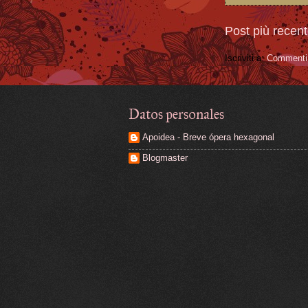
Post più recen
Iscriviti a:
Commenti 
Datos personales
Apoidea - Breve ópera hexagonal
Blogmaster