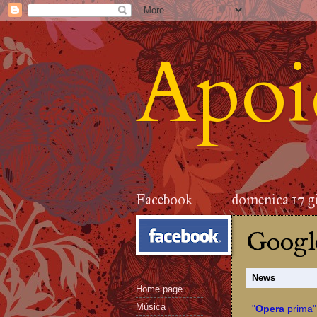
Apoid
Facebook
domenica 17 g
Google
News
Home page
Música
"
Opera
prima" 