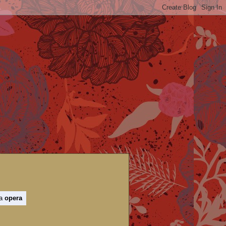
 a
opera