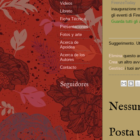
FirenzeToday
Videos
inaugurazione m
Libreto
gli eventi di Fi
Ficha Técnica
Guarda tutti gli
Presentaciones
Fotos y arte
Acerca de
Suggerimento. Uti
Apoidea
Acerca de los
Elimina
questo a
Autores
Crea
un altro avv
Contacto
Gestisci
i tuoi av
Seguidores
Nessu
Posta