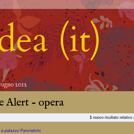
ea (it)
iugno 2012
 Alert - opera
1
nuovo risultato relativo
a palazzo Panciatichi