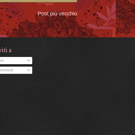
Post più vecchio
viti a
st
mmenti