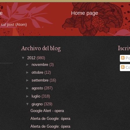
te
Home page
sul post (Atom)
Archivo del blog
Iscri
▼
2012
(980)
Po
►
novembre
(3)
Co
►
ottobre
(12)
►
settembre
(16)
►
agosto
(287)
►
luglio
(318)
▼
giugno
(329)
Google Alert - opera
Alerta de Google: ópera
Alerta de Google: ópera