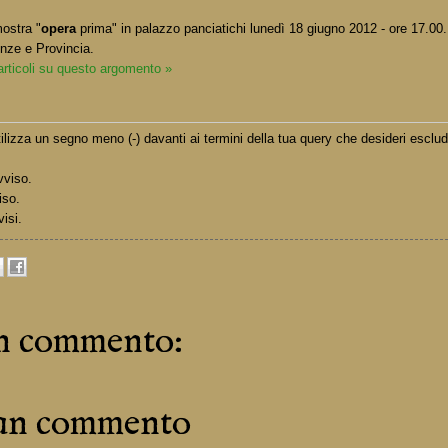
ostra "
opera
prima" in palazzo panciatichi lunedì 18 giugno 2012 - ore 17.00.
renze e Provincia.
 articoli su questo argomento »
lizza un segno meno (-) davanti ai termini della tua query che desideri esclud
vviso.
iso.
visi.
n commento:
 un commento