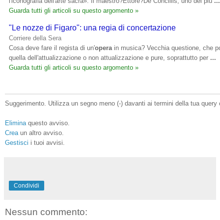
l'iconografia dell'arte sacra». Il maestro?Ettore?De Conciliis, uno dei più
...
Guarda tutti gli articoli su questo argomento »
"Le nozze di Figaro": una regia di concertazione
Corriere della Sera
Cosa deve fare il regista di un'
opera
in musica? Vecchia questione, che p
quella dell'attualizzazione o non attualizzazione e pure, soprattutto per
...
Guarda tutti gli articoli su questo argomento »
Suggerimento. Utilizza un segno meno (-) davanti ai termini della tua query 
Elimina
questo avviso.
Crea
un altro avviso.
Gestisci
i tuoi avvisi.
Condividi
Nessun commento: