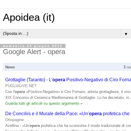
Apoidea (it)
▼
domenica 24 giugno 2012
Google Alert - opera
News
3
nuo
Grottaglie (Taranto) - L'
opera
Positivo-Negativo di Ciro Forn
PUGLIALIVE.NET
Con l'
opera
«Positivo-Negativo» è Ciro Fornaro, artista grottagliese, il vinc
XIX Concorso di Ceramica Mediterranea di Grottaglie. Lo ha decretato, in
Guarda tutti gli articoli su questo argomento »
De Conciliis e il Murale della Pace: «Un'
opera
profetica che
Ottopagine
Avellino - «Un'
opera
profetica che ha sconvolse il modo tradizionale di co