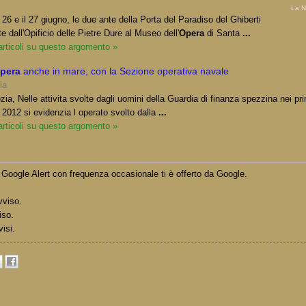
La N
il 26 e il 27 giugno, le due ante della Porta del Paradiso del Ghiberti
te dall'Opificio delle Pietre Dure al Museo dell'
Opera
di Santa
...
 articoli su questo argomento »
pera
anche in mare, con la Sezione operativa navale
ia
a, Nelle attivita svolte dagli uomini della Guardia di finanza spezzina nei pri
 2012 si evidenzia l operato svolto dalla
...
 articoli su questo argomento »
Google Alert con frequenza occasionale ti è offerto da Google.
vviso.
iso.
visi.