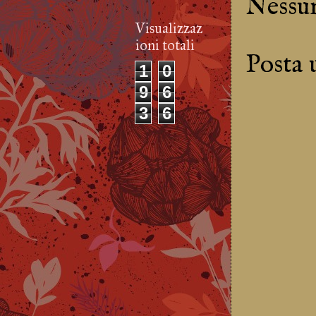
Nessu
Visualizzaz
ioni totali
Posta
1
0
9
6
3
6