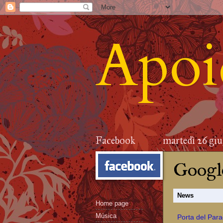
Apoid
Facebook
martedì 26 gi
Google
News
Home page
Música
Porta del Parad