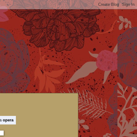
 a
opera