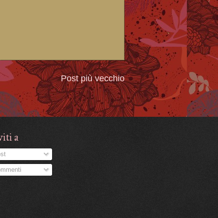
Post più vecchio
viti a
st
mmenti