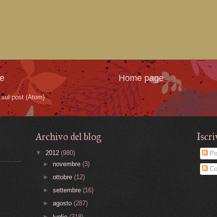
te
Home page
sul post (Atom)
Archivo del blog
Iscri
▼
2012
(980)
Po
►
novembre
(3)
Co
►
ottobre
(12)
►
settembre
(16)
►
agosto
(287)
►
luglio
(318)