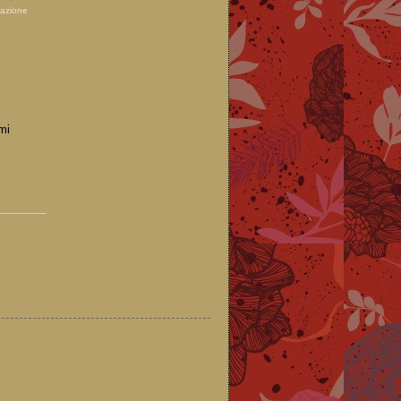
azione
mi