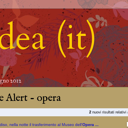
ea (it)
ugno 2012
 Alert - opera
2
nuovi risultati relativi
iso, nella notte il trasferimento al Museo dell'
Opera
...