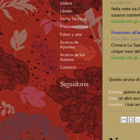
La Nazione
Videos
Nella notte tra 
Libreto
saranno trasferi
Ficha Técnica
Guarda tutti gli
Presentaciones
Finanzieri all'
o
Fotos y arte
Citta della Spez
Acerca de
Cronaca La Spezi
Apoidea
cinque mesi del
Acerca de los
Guarda tutti gli
Autores
Contacto
Questo avviso di 
Seguidores
Elimina
questo a
Crea
un altro avv
Gestisci
i tuoi av