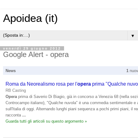
Apoidea (it)
▼
venerdì 29 giugno 2012
Google Alert - opera
News
1
nuovo
Roma da Neorealismo rosa per l'
opera
prima "Qualche nuvo
RB Casting
Opera
prima di Saverio Di Biagio, già in concorso a Venezia 68 (nella sez
Controcampo italiano), "Qualche nuvola" è una commedia sentimentale e 
sull'Italia di oggi. Alternando lunghi piani sequenza a pochi primi piani, il re
racconta
...
Guarda tutti gli articoli su questo argomento »