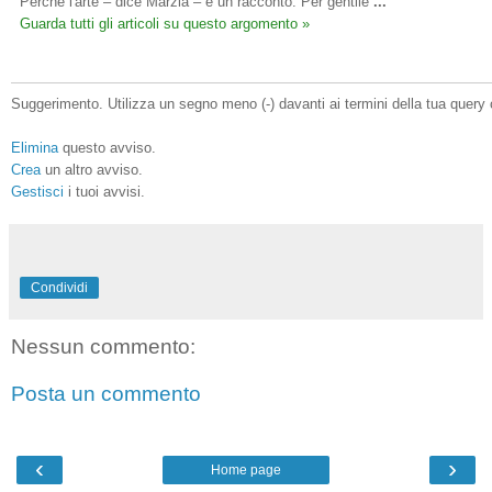
Perché l'arte – dice Marzia – è un racconto. Per gentile
...
Guarda tutti gli articoli su questo argomento »
Suggerimento. Utilizza un segno meno (-) davanti ai termini della tua query 
Elimina
questo avviso.
Crea
un altro avviso.
Gestisci
i tuoi avvisi.
Condividi
Nessun commento:
Posta un commento
‹
›
Home page