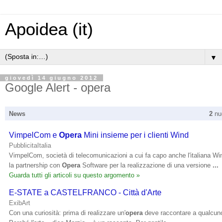
Apoidea (it)
▼
giovedì 14 giugno 2012
Google Alert - opera
News
2
nuo
VimpelCom e
Opera
Mini insieme per i clienti Wind
PubblicitaItalia
VimpelCom, società di telecomunicazioni a cui fa capo anche l'italiana Wi
la partnership con
Opera
Software per la realizzazione di una versione
...
Guarda tutti gli articoli su questo argomento »
E-STATE a CASTELFRANCO - Città d'Arte
ExibArt
Con una curiosità: prima di realizzare un'
opera
deve raccontare a qualcun