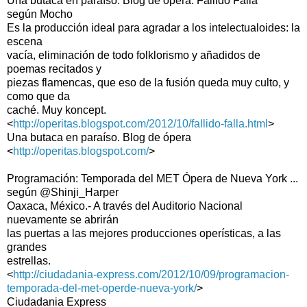
Una butaca en paraíso. Blog de ópera: Fallido Falla
según Mocho
Es la producción ideal para agradar a los intelectualoides: la
escena
vacía, eliminación de todo folklorismo y añadidos de
poemas recitados y
piezas flamencas, que eso de la fusión queda muy culto, y
como que da
caché. Muy koncept.
<
http://operitas.blogspot.com/2012/10/fallido-falla.html
>
Una butaca en paraíso. Blog de ópera
<
http://operitas.blogspot.com/
>
Programación: Temporada del MET Ópera de Nueva York ...
según @Shinji_Harper
Oaxaca, México.- A través del Auditorio Nacional
nuevamente se abrirán
las puertas a las mejores producciones operísticas, a las
grandes
estrellas.
<
http://ciudadania-express.com/2012/10/09/programacion-
temporada-del-met-operde-nueva-york/
>
Ciudadania Express