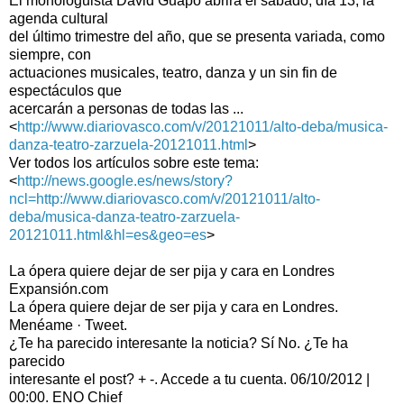
El monologuista David Guapo abrirá el sábado, día 13, la
agenda cultural
del último trimestre del año, que se presenta variada, como
siempre, con
actuaciones musicales, teatro, danza y un sin fin de
espectáculos que
acercarán a personas de todas las ...
<
http://www.diariovasco.com/v/20121011/alto-deba/musica-
danza-teatro-zarzuela-20121011.html
>
Ver todos los artículos sobre este tema:
<
http://news.google.es/news/story?
ncl=http://www.diariovasco.com/v/20121011/alto-
deba/musica-danza-teatro-zarzuela-
20121011.html&hl=es&geo=es
>
La ópera quiere dejar de ser pija y cara en Londres
Expansión.com
La ópera quiere dejar de ser pija y cara en Londres.
Menéame · Tweet.
¿Te ha parecido interesante la noticia? Sí No. ¿Te ha
parecido
interesante el post? + -. Accede a tu cuenta. 06/10/2012 |
00:00. ENO Chief