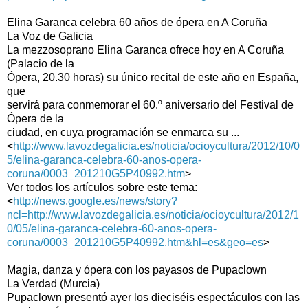
Elina Garanca celebra 60 años de ópera en A Coruña
La Voz de Galicia
La mezzosoprano Elina Garanca ofrece hoy en A Coruña
(Palacio de la
Ópera, 20.30 horas) su único recital de este año en España,
que
servirá para conmemorar el 60.º aniversario del Festival de
Ópera de la
ciudad, en cuya programación se enmarca su ...
<
http://www.lavozdegalicia.es/noticia/ocioycultura/2012/10/0
5/elina-garanca-celebra-60-anos-opera-
coruna/0003_201210G5P40992.htm
>
Ver todos los artículos sobre este tema:
<
http://news.google.es/news/story?
ncl=http://www.lavozdegalicia.es/noticia/ocioycultura/2012/1
0/05/elina-garanca-celebra-60-anos-opera-
coruna/0003_201210G5P40992.htm&hl=es&geo=es
>
Magia, danza y ópera con los payasos de Pupaclown
La Verdad (Murcia)
Pupaclown presentó ayer los dieciséis espectáculos con las