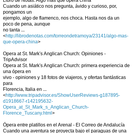
Libro de Notas: Algo más que ópera china
Cuando un asiático nos pregunta, ávido y curioso, por,
pongamos un
ejemplo, algo de flamenco, nos choca. Hasta nos da un
poco de pena, aunque
no tanta ...
<
http://librodenotas.com/torreondetramoya/23141/algo-mas-
que-opera-china
>
Opera at St. Mark's Anglican Church: Opiniones -
TripAdvisor
Opera at St. Mark's Anglican Church: primera experiencia de
una ópera en
vivo - opiniones y 18 fotos de viajeros, y ofertas fantásticas
para
Florencia, Italia en ...
<
http://www.tripadvisor.es/ShowUserReviews-g187895-
d1918667-r142195632-
Opera_at_St_Mark_s_Anglican_Church-
Florence_Tuscany.html
>
Ópera entre platillos en el Arenal - El Correo de Andalucía
Cuando una aventura se proyecta bajo el paraguas de una