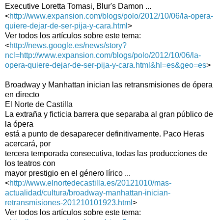
Executive Loretta Tomasi, Blur's Damon ...
<
http://www.expansion.com/blogs/polo/2012/10/06/la-opera-
quiere-dejar-de-ser-pija-y-cara.html
>
Ver todos los artículos sobre este tema:
<
http://news.google.es/news/story?
ncl=http://www.expansion.com/blogs/polo/2012/10/06/la-
opera-quiere-dejar-de-ser-pija-y-cara.html&hl=es&geo=es
>
Broadway y Manhattan inician las retransmisiones de ópera
en directo
El Norte de Castilla
La extraña y ficticia barrera que separaba al gran público de
la ópera
está a punto de desaparecer definitivamente. Paco Heras
acercará, por
tercera temporada consecutiva, todas las producciones de
los teatros con
mayor prestigio en el género lírico ...
<
http://www.elnortedecastilla.es/20121010/mas-
actualidad/cultura/broadway-manhattan-inician-
retransmisiones-201210101923.html
>
Ver todos los artículos sobre este tema: