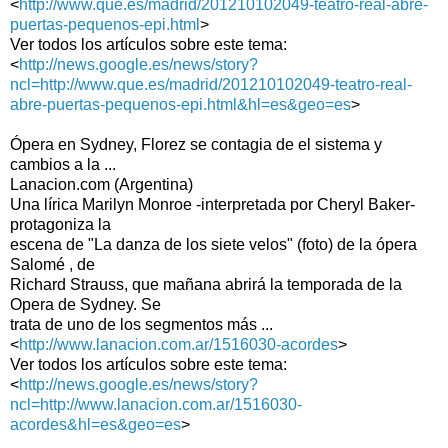
<
http://www.que.es/madrid/201210102049-teatro-real-abre-
puertas-pequenos-epi.html
>
Ver todos los artículos sobre este tema:
<
http://news.google.es/news/story?
ncl=http://www.que.es/madrid/201210102049-teatro-real-
abre-puertas-pequenos-epi.html&hl=es&geo=es
>
Ópera en Sydney, Florez se contagia de el sistema y
cambios a la ...
Lanacion.com (Argentina)
Una lírica Marilyn Monroe -interpretada por Cheryl Baker-
protagoniza la
escena de "La danza de los siete velos" (foto) de la ópera
Salomé , de
Richard Strauss, que mañana abrirá la temporada de la
Opera de Sydney. Se
trata de uno de los segmentos más ...
<
http://www.lanacion.com.ar/1516030-acordes
>
Ver todos los artículos sobre este tema:
<
http://news.google.es/news/story?
ncl=http://www.lanacion.com.ar/1516030-
acordes&hl=es&geo=es
>