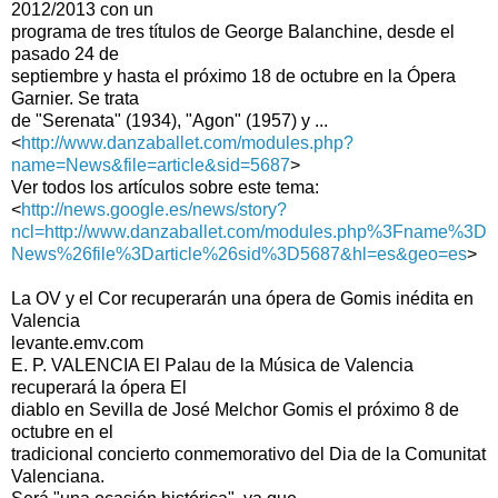
2012/2013 con un
programa de tres títulos de George Balanchine, desde el
pasado 24 de
septiembre y hasta el próximo 18 de octubre en la Ópera
Garnier. Se trata
de "Serenata" (1934), "Agon" (1957) y ...
<
http://www.danzaballet.com/modules.php?
name=News&file=article&sid=5687
>
Ver todos los artículos sobre este tema:
<
http://news.google.es/news/story?
ncl=http://www.danzaballet.com/modules.php%3Fname%3D
News%26file%3Darticle%26sid%3D5687&hl=es&geo=es
>
La OV y el Cor recuperarán una ópera de Gomis inédita en
Valencia
levante.emv.com
E. P. VALENCIA El Palau de la Música de Valencia
recuperará la ópera El
diablo en Sevilla de José Melchor Gomis el próximo 8 de
octubre en el
tradicional concierto conmemorativo del Dia de la Comunitat
Valenciana.