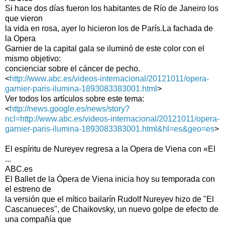
Si hace dos días fueron los habitantes de Río de Janeiro los
que vieron
la vida en rosa, ayer lo hicieron los de París.La fachada de
la Opera
Garnier de la capital gala se iluminó de este color con el
mismo objetivo:
concienciar sobre el cáncer de pecho.
<
http://www.abc.es/videos-internacional/20121011/opera-
garnier-paris-ilumina-1893083383001.html
>
Ver todos los artículos sobre este tema:
<
http://news.google.es/news/story?
ncl=http://www.abc.es/videos-internacional/20121011/opera-
garnier-paris-ilumina-1893083383001.html&hl=es&geo=es
>
El espíritu de Nureyev regresa a la Opera de Viena con «El
...
ABC.es
El Ballet de la Ópera de Viena inicia hoy su temporada con
el estreno de
la versión que el mítico bailarín Rudolf Nureyev hizo de "El
Cascanueces", de Chaikovsky, un nuevo golpe de efecto de
una compañía que