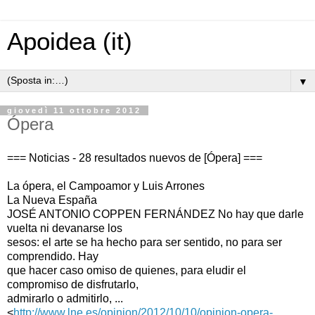
Apoidea (it)
▼
giovedì 11 ottobre 2012
Ópera
=== Noticias - 28 resultados nuevos de [Ópera] ===
La ópera, el Campoamor y Luis Arrones
La Nueva España
JOSÉ ANTONIO COPPEN FERNÁNDEZ No hay que darle
vuelta ni devanarse los
sesos: el arte se ha hecho para ser sentido, no para ser
comprendido. Hay
que hacer caso omiso de quienes, para eludir el
compromiso de disfrutarlo,
admirarlo o admitirlo, ...
<
http://www.lne.es/opinion/2012/10/10/opinion-opera-