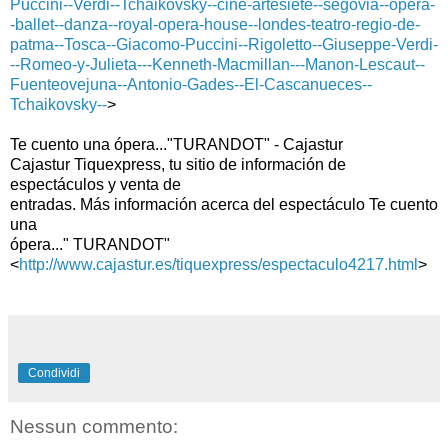
Puccini--Verdi--Tchaikovsky--cine-artesiete--segovia--opera-
-ballet--danza--royal-opera-house--londes-teatro-regio-de-
patma--Tosca--Giacomo-Puccini--Rigoletto--Giuseppe-Verdi-
--Romeo-y-Julieta---Kenneth-Macmillan---Manon-Lescaut--
Fuenteovejuna--Antonio-Gades--El-Cascanueces--
Tchaikovsky--
>
Te cuento una ópera..."TURANDOT" - Cajastur
Cajastur Tiquexpress, tu sitio de información de
espectáculos y venta de
entradas. Más información acerca del espectáculo Te cuento
una
ópera..." TURANDOT"
<
http://www.cajastur.es/tiquexpress/espectaculo4217.html
>
Condividi
Nessun commento: