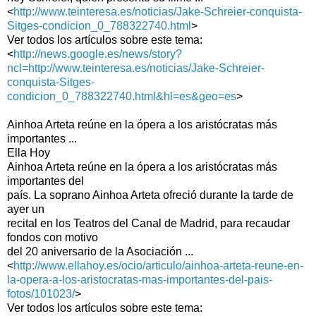
<
http://www.teinteresa.es/noticias/Jake-Schreier-conquista-
Sitges-condicion_0_788322740.html
>
Ver todos los artículos sobre este tema:
<
http://news.google.es/news/story?
ncl=http://www.teinteresa.es/noticias/Jake-Schreier-
conquista-Sitges-
condicion_0_788322740.html&hl=es&geo=es
>
Ainhoa Arteta reúne en la ópera a los aristócratas más
importantes ...
Ella Hoy
Ainhoa Arteta reúne en la ópera a los aristócratas más
importantes del
país. La soprano Ainhoa Arteta ofreció durante la tarde de
ayer un
recital en los Teatros del Canal de Madrid, para recaudar
fondos con motivo
del 20 aniversario de la Asociación ...
<
http://www.ellahoy.es/ocio/articulo/ainhoa-arteta-reune-en-
la-opera-a-los-aristocratas-mas-importantes-del-pais-
fotos/101023/
>
Ver todos los artículos sobre este tema: