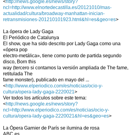
<
http://news.google.es/news/story?
ncl=http://www.elnortedecastilla.es/20121010/mas-
actualidad/cultura/broadway-manhattan-inician-
retransmisiones-201210101923.html&hl=es&geo=es
>
La ópera de Lady Gaga
El Periódico de Catalunya
El show, que ha sido descrito por Lady Gaga como una
«ópera pop
electro-metálica», tiene como punto de partida segundo
disco, Born this
way (tercero si contamos la versión ampliada de The fame,
retitulada The
fame monster), publicado en mayo del ...
<
http://www.elperiodico.com/es/noticias/ocio-y-
cultura/opera-lady-gaga-2220021
>
Ver todos los artículos sobre este tema:
<
http://news.google.es/news/story?
ncl=http://www.elperiodico.com/es/noticias/ocio-y-
cultura/opera-lady-gaga-2220021&hl=es&geo=es
>
La Ópera Garnier de París se ilumina de rosa
ABC.es