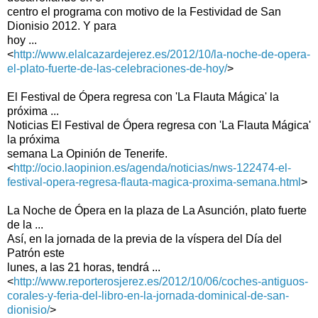
centro el programa con motivo de la Festividad de San
Dionisio 2012. Y para
hoy ...
<
http://www.elalcazardejerez.es/2012/10/la-noche-de-opera-
el-plato-fuerte-de-las-celebraciones-de-hoy/
>
El Festival de Ópera regresa con 'La Flauta Mágica' la
próxima ...
Noticias El Festival de Ópera regresa con 'La Flauta Mágica'
la próxima
semana La Opinión de Tenerife.
<
http://ocio.laopinion.es/agenda/noticias/nws-122474-el-
festival-opera-regresa-flauta-magica-proxima-semana.html
>
La Noche de Ópera en la plaza de La Asunción, plato fuerte
de la ...
Así, en la jornada de la previa de la víspera del Día del
Patrón este
lunes, a las 21 horas, tendrá ...
<
http://www.reporterosjerez.es/2012/10/06/coches-antiguos-
corales-y-feria-del-libro-en-la-jornada-dominical-de-san-
dionisio/
>