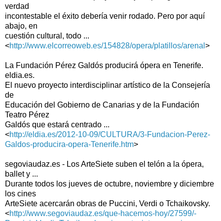
verdad
incontestable el éxito debería venir rodado. Pero por aquí
abajo, en
cuestión cultural, todo ...
<
http://www.elcorreoweb.es/154828/opera/platillos/arenal
>
La Fundación Pérez Galdós producirá ópera en Tenerife.
eldia.es.
El nuevo proyecto interdisciplinar artístico de la Consejería
de
Educación del Gobierno de Canarias y de la Fundación
Teatro Pérez
Galdós que estará centrado ...
<
http://eldia.es/2012-10-09/CULTURA/3-Fundacion-Perez-
Galdos-producira-opera-Tenerife.htm
>
segoviaudaz.es - Los ArteSiete suben el telón a la ópera,
ballet y ...
Durante todos los jueves de octubre, noviembre y diciembre
los cines
ArteSiete acercarán obras de Puccini, Verdi o Tchaikovsky.
<
http://www.segoviaudaz.es/que-hacemos-hoy/27599/-