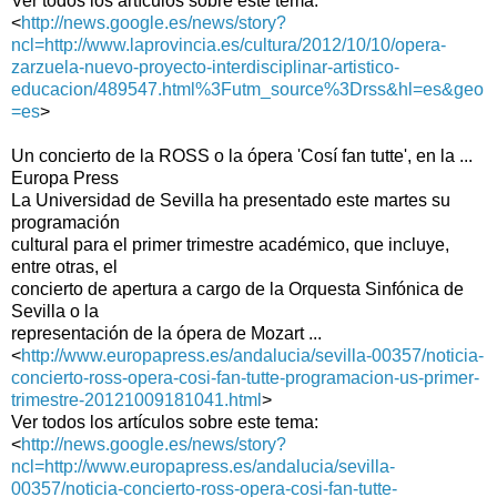
Ver todos los artículos sobre este tema:
<
http://news.google.es/news/story?
ncl=http://www.laprovincia.es/cultura/2012/10/10/opera-
zarzuela-nuevo-proyecto-interdisciplinar-artistico-
educacion/489547.html%3Futm_source%3Drss&hl=es&geo
=es
>
Un concierto de la ROSS o la ópera 'Cosí fan tutte', en la ...
Europa Press
La Universidad de Sevilla ha presentado este martes su
programación
cultural para el primer trimestre académico, que incluye,
entre otras, el
concierto de apertura a cargo de la Orquesta Sinfónica de
Sevilla o la
representación de la ópera de Mozart ...
<
http://www.europapress.es/andalucia/sevilla-00357/noticia-
concierto-ross-opera-cosi-fan-tutte-programacion-us-primer-
trimestre-20121009181041.html
>
Ver todos los artículos sobre este tema:
<
http://news.google.es/news/story?
ncl=http://www.europapress.es/andalucia/sevilla-
00357/noticia-concierto-ross-opera-cosi-fan-tutte-