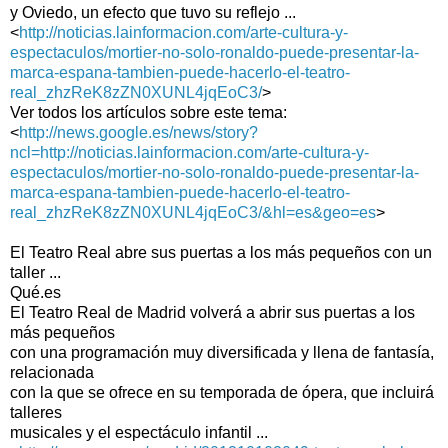
y Oviedo, un efecto que tuvo su reflejo ...
<
http://noticias.lainformacion.com/arte-cultura-y-
espectaculos/mortier-no-solo-ronaldo-puede-presentar-la-
marca-espana-tambien-puede-hacerlo-el-teatro-
real_zhzReK8zZN0XUNL4jqEoC3/
>
Ver todos los artículos sobre este tema:
<
http://news.google.es/news/story?
ncl=http://noticias.lainformacion.com/arte-cultura-y-
espectaculos/mortier-no-solo-ronaldo-puede-presentar-la-
marca-espana-tambien-puede-hacerlo-el-teatro-
real_zhzReK8zZN0XUNL4jqEoC3/&hl=es&geo=es
>
El Teatro Real abre sus puertas a los más pequeños con un
taller ...
Qué.es
El Teatro Real de Madrid volverá a abrir sus puertas a los
más pequeños
con una programación muy diversificada y llena de fantasía,
relacionada
con la que se ofrece en su temporada de ópera, que incluirá
talleres
musicales y el espectáculo infantil ...