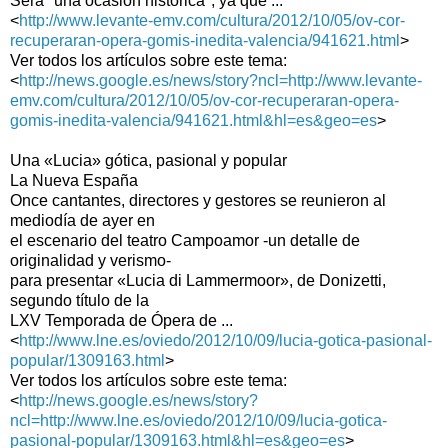
Será "una ocasión histórica", ya que ...
<
http://www.levante-emv.com/cultura/2012/10/05/ov-cor-
recuperaran-opera-gomis-inedita-valencia/941621.html
>
Ver todos los artículos sobre este tema:
<
http://news.google.es/news/story?ncl=http://www.levante-
emv.com/cultura/2012/10/05/ov-cor-recuperaran-opera-
gomis-inedita-valencia/941621.html&hl=es&geo=es
>
Una «Lucia» gótica, pasional y popular
La Nueva España
Once cantantes, directores y gestores se reunieron al
mediodía de ayer en
el escenario del teatro Campoamor -un detalle de
originalidad y verismo-
para presentar «Lucia di Lammermoor», de Donizetti,
segundo título de la
LXV Temporada de Ópera de ...
<
http://www.lne.es/oviedo/2012/10/09/lucia-gotica-pasional-
popular/1309163.html
>
Ver todos los artículos sobre este tema:
<
http://news.google.es/news/story?
ncl=http://www.lne.es/oviedo/2012/10/09/lucia-gotica-
pasional-popular/1309163.html&hl=es&geo=es
>