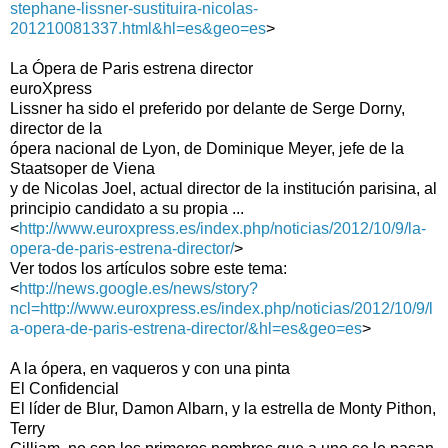
stephane-lissner-sustituira-nicolas-
201210081337.html&hl=es&geo=es
>
La Ópera de Paris estrena director
euroXpress
Lissner ha sido el preferido por delante de Serge Dorny,
director de la
ópera nacional de Lyon, de Dominique Meyer, jefe de la
Staatsoper de Viena
y de Nicolas Joel, actual director de la institución parisina, al
principio candidato a su propia ...
<
http://www.euroxpress.es/index.php/noticias/2012/10/9/la-
opera-de-paris-estrena-director/
>
Ver todos los artículos sobre este tema:
<
http://news.google.es/news/story?
ncl=http://www.euroxpress.es/index.php/noticias/2012/10/9/l
a-opera-de-paris-estrena-director/&hl=es&geo=es
>
A la ópera, en vaqueros y con una pinta
El Confidencial
El líder de Blur, Damon Albarn, y la estrella de Monty Pithon,
Terry