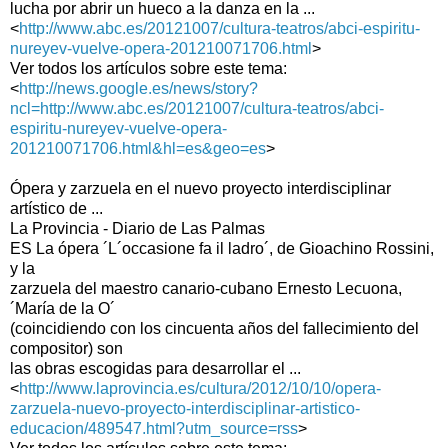
lucha por abrir un hueco a la danza en la ...
<
http://www.abc.es/20121007/cultura-teatros/abci-espiritu-
nureyev-vuelve-opera-201210071706.html
>
Ver todos los artículos sobre este tema:
<
http://news.google.es/news/story?
ncl=http://www.abc.es/20121007/cultura-teatros/abci-
espiritu-nureyev-vuelve-opera-
201210071706.html&hl=es&geo=es
>
Ópera y zarzuela en el nuevo proyecto interdisciplinar
artístico de ...
La Provincia - Diario de Las Palmas
ES La ópera ´L´occasione fa il ladro´, de Gioachino Rossini,
y la
zarzuela del maestro canario-cubano Ernesto Lecuona,
´María de la O´
(coincidiendo con los cincuenta años del fallecimiento del
compositor) son
las obras escogidas para desarrollar el ...
<
http://www.laprovincia.es/cultura/2012/10/10/opera-
zarzuela-nuevo-proyecto-interdisciplinar-artistico-
educacion/489547.html?utm_source=rss
>