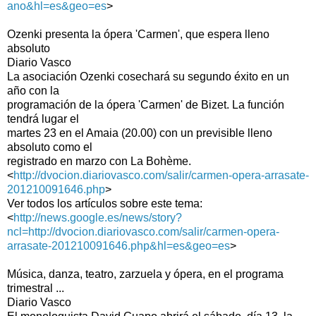
ano&hl=es&geo=es
>
Ozenki presenta la ópera 'Carmen', que espera lleno
absoluto
Diario Vasco
La asociación Ozenki cosechará su segundo éxito en un
año con la
programación de la ópera 'Carmen' de Bizet. La función
tendrá lugar el
martes 23 en el Amaia (20.00) con un previsible lleno
absoluto como el
registrado en marzo con La Bohème.
<
http://dvocion.diariovasco.com/salir/carmen-opera-arrasate-
201210091646.php
>
Ver todos los artículos sobre este tema:
<
http://news.google.es/news/story?
ncl=http://dvocion.diariovasco.com/salir/carmen-opera-
arrasate-201210091646.php&hl=es&geo=es
>
Música, danza, teatro, zarzuela y ópera, en el programa
trimestral ...
Diario Vasco