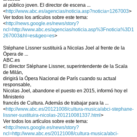
al público joven. El director de escena ...
<
http://www.abc.es/agencias/noticia.asp?noticia=1267003
>
Ver todos los artículos sobre este tema:
<
http://news.google.es/news/story?
ncl=http://www.abc.es/agencias/noticia.asp%3Fnoticia%3D1
267003&hl=es&geo=es
>
Stéphane Lissner sustituirá a Nicolas Joel al frente de la
Ópera de ...
ABC.es
El director Stéphane Lissner, superintendente de la Scala
de Milán,
dirigirá la Ópera Nacional de París cuando su actual
responsable,
Nicolas Joel, abandone el puesto en 2015, informó hoy el
Ministerio
francés de Cultura. Además de trabajar para la ...
<
http://www.abc.es/20121008/cultura-musica/abci-stephane-
lissner-sustituira-nicolas-201210081337.html
>
Ver todos los artículos sobre este tema:
<
http://news.google.es/news/story?
ncl=http://www.abc.es/20121008/cultura-musica/abci-