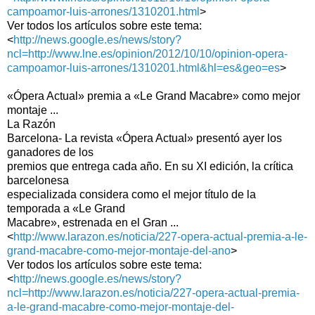
campoamor-luis-arrones/1310201.html
>
Ver todos los artículos sobre este tema:
<
http://news.google.es/news/story?
ncl=http://www.lne.es/opinion/2012/10/10/opinion-opera-
campoamor-luis-arrones/1310201.html&hl=es&geo=es
>
«Ópera Actual» premia a «Le Grand Macabre» como mejor
montaje ...
La Razón
Barcelona- La revista «Ópera Actual» presentó ayer los
ganadores de los
premios que entrega cada año. En su XI edición, la crítica
barcelonesa
especializada considera como el mejor título de la
temporada a «Le Grand
Macabre», estrenada en el Gran ...
<
http://www.larazon.es/noticia/227-opera-actual-premia-a-le-
grand-macabre-como-mejor-montaje-del-ano
>
Ver todos los artículos sobre este tema:
<
http://news.google.es/news/story?
ncl=http://www.larazon.es/noticia/227-opera-actual-premia-
a-le-grand-macabre-como-mejor-montaje-del-