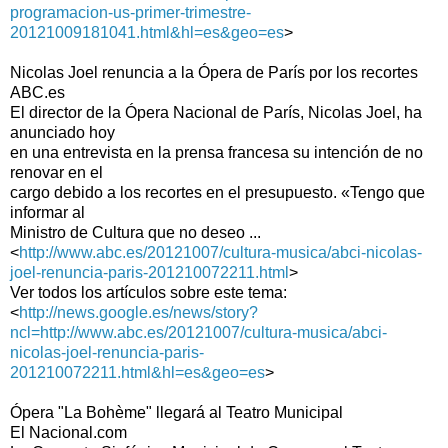
programacion-us-primer-trimestre-
20121009181041.html&hl=es&geo=es
>
Nicolas Joel renuncia a la Ópera de París por los recortes
ABC.es
El director de la Ópera Nacional de París, Nicolas Joel, ha
anunciado hoy
en una entrevista en la prensa francesa su intención de no
renovar en el
cargo debido a los recortes en el presupuesto. «Tengo que
informar al
Ministro de Cultura que no deseo ...
<
http://www.abc.es/20121007/cultura-musica/abci-nicolas-
joel-renuncia-paris-201210072211.html
>
Ver todos los artículos sobre este tema:
<
http://news.google.es/news/story?
ncl=http://www.abc.es/20121007/cultura-musica/abci-
nicolas-joel-renuncia-paris-
201210072211.html&hl=es&geo=es
>
Ópera "La Bohème" llegará al Teatro Municipal
El Nacional.com