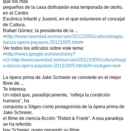
que los más
pequeños de la casa disfrutarán esta temporada de otoño,
en el Centro
Escénico Infantil y Juvenil, en el que estuvieron el concejal
de Cultura,
Rafael Gómez, la presidenta de la ...
<
http://www.laverdad.es/murcia/v/20121005/cultura/magia-
danza-opera-payasos-20121005.html
>
Ver todos los artículos sobre este tema:
<
http://news.google.es/news/story?
ncl=http://www.laverdad.es/murcia/v/20121005/cultura/magi
a-danza-opera-payasos-20121005.html&hl=es&geo=es
>
La ópera prima de Jake Schreier se convierte en el mejor
filme de ...
Te Interesa
Un robot que, paradójicamente, "refleja la condición
humana", ha
conquista a Sitges como protagonista de la ópera prima de
Jake Schreier,
el filme de ciencia-ficción "Robot & Frank". A esa paradoja
se ha referido
hoy Schreier, quien presentó su filme ...