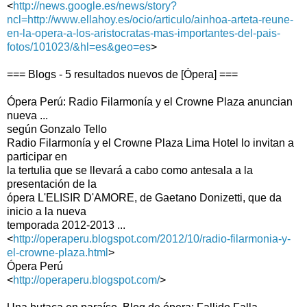
<
http://news.google.es/news/story?
ncl=http://www.ellahoy.es/ocio/articulo/ainhoa-arteta-reune-
en-la-opera-a-los-aristocratas-mas-importantes-del-pais-
fotos/101023/&hl=es&geo=es
>
=== Blogs - 5 resultados nuevos de [Ópera] ===
Ópera Perú: Radio Filarmonía y el Crowne Plaza anuncian
nueva ...
según Gonzalo Tello
Radio Filarmonía y el Crowne Plaza Lima Hotel lo invitan a
participar en
la tertulia que se llevará a cabo como antesala a la
presentación de la
ópera L'ELISIR D'AMORE, de Gaetano Donizetti, que da
inicio a la nueva
temporada 2012-2013 ...
<
http://operaperu.blogspot.com/2012/10/radio-filarmonia-y-
el-crowne-plaza.html
>
Ópera Perú
<
http://operaperu.blogspot.com/
>