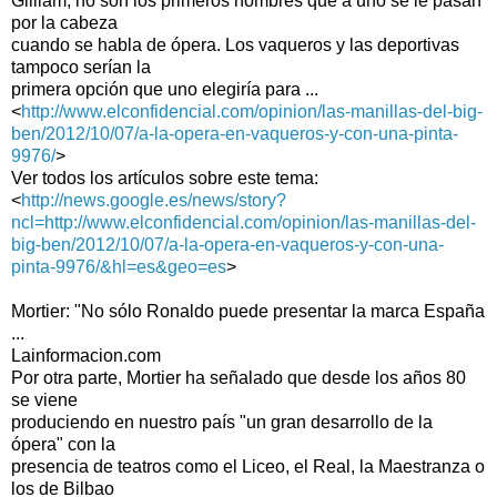
Gilliam, no son los primeros nombres que a uno se le pasan
por la cabeza
cuando se habla de ópera. Los vaqueros y las deportivas
tampoco serían la
primera opción que uno elegiría para ...
<
http://www.elconfidencial.com/opinion/las-manillas-del-big-
ben/2012/10/07/a-la-opera-en-vaqueros-y-con-una-pinta-
9976/
>
Ver todos los artículos sobre este tema:
<
http://news.google.es/news/story?
ncl=http://www.elconfidencial.com/opinion/las-manillas-del-
big-ben/2012/10/07/a-la-opera-en-vaqueros-y-con-una-
pinta-9976/&hl=es&geo=es
>
Mortier: "No sólo Ronaldo puede presentar la marca España
...
Lainformacion.com
Por otra parte, Mortier ha señalado que desde los años 80
se viene
produciendo en nuestro país "un gran desarrollo de la
ópera" con la
presencia de teatros como el Liceo, el Real, la Maestranza o
los de Bilbao