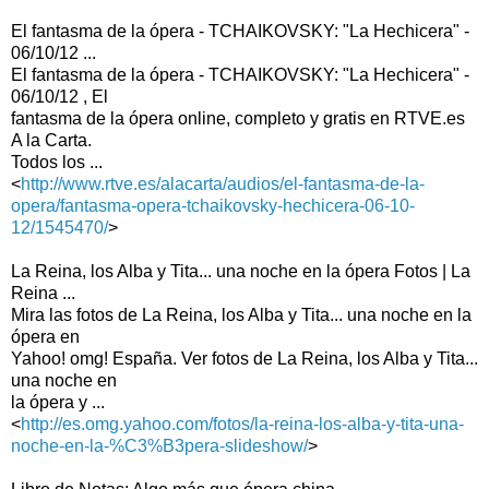
El fantasma de la ópera - TCHAIKOVSKY: "La Hechicera" -
06/10/12 ...
El fantasma de la ópera - TCHAIKOVSKY: "La Hechicera" -
06/10/12 , El
fantasma de la ópera online, completo y gratis en RTVE.es
A la Carta.
Todos los ...
<
http://www.rtve.es/alacarta/audios/el-fantasma-de-la-
opera/fantasma-opera-tchaikovsky-hechicera-06-10-
12/1545470/
>
La Reina, los Alba y Tita... una noche en la ópera Fotos | La
Reina ...
Mira las fotos de La Reina, los Alba y Tita... una noche en la
ópera en
Yahoo! omg! España. Ver fotos de La Reina, los Alba y Tita...
una noche en
la ópera y ...
<
http://es.omg.yahoo.com/fotos/la-reina-los-alba-y-tita-una-
noche-en-la-%C3%B3pera-slideshow/
>